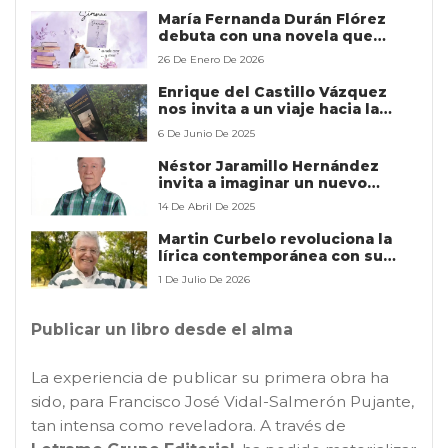
María Fernanda Durán Flórez
debuta con una novela que
explora la vulnerabilidad
26 De Enero De 2026
humana desde el romance más
íntimo
Enrique del Castillo Vázquez
nos invita a un viaje hacia la
vida interior más profunda
6 De Junio De 2025
Néstor Jaramillo Hernández
invita a imaginar un nuevo
mundo posible
14 De Abril De 2025
Martin Curbelo revoluciona la
lírica contemporánea con su
esperada joya poética ‘Las
1 De Julio De 2026
trampas del cazador de
complacencias’
Publicar un libro desde el alma
La experiencia de publicar su primera obra ha
sido, para Francisco José Vidal-Salmerón Pujante,
tan intensa como reveladora. A través de