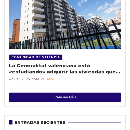
COMUNIDAD DE VALENCIA
La Generalitat valenciana está
«estudiando» adquirir las viviendas que
se vendan de Les Naus para el parque
4 De Agosto De 2026
8694
público
CARGAR MÁS
ENTRADAS RECIENTES