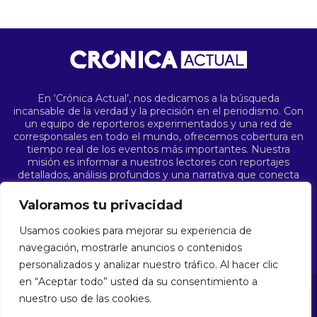
En ‘Crónica Actual’, nos dedicamos a la búsqueda
incansable de la verdad y la precisión en el periodismo. Con
un equipo de reporteros experimentados y una red de
corresponsales en todo el mundo, ofrecemos cobertura en
tiempo real de los eventos más importantes. Nuestra
misión es informar a nuestros lectores con reportajes
detallados, análisis profundos y una narrativa que conecta
los puntos en el complejo tapiz de la sociedad. Desde
conflictos internacionales hasta avances científicos,
Valoramos tu privacidad
pasando por las últimas tendencias culturales, ‘Crónica
Actual’ es su fuente confiable de noticias que importan.
Usamos cookies para mejorar su experiencia de
navegación, mostrarle anuncios o contenidos
personalizados y analizar nuestro tráfico. Al hacer clic
en “Aceptar todo” usted da su consentimiento a
nuestro uso de las cookies.
CRONICAACTUAL.COM © 2025 | Todos los derechos reservados.