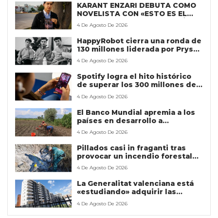
KARANT ENZARI DEBUTA COMO
NOVELISTA CON «ESTO ES EL
DESTINO… ¿O UNA MALDICIÓN?»
4 De Agosto De 2026
HappyRobot cierra una ronda de
130 millones liderada por Prysm
Capital y Eurazeo
4 De Agosto De 2026
Spotify logra el hito histórico
de superar los 300 millones de
suscriptores Premium
4 De Agosto De 2026
El Banco Mundial apremia a los
países en desarrollo a
aprovechar la IA: “Pueden lograr
4 De Agosto De 2026
en una década lo que les
llevaría un siglo”
Pillados casi in fraganti tras
provocar un incendio forestal
que afectó a la turbera de Padul
4 De Agosto De 2026
La Generalitat valenciana está
«estudiando» adquirir las
viviendas que se vendan de Les
4 De Agosto De 2026
Naus para el parque público