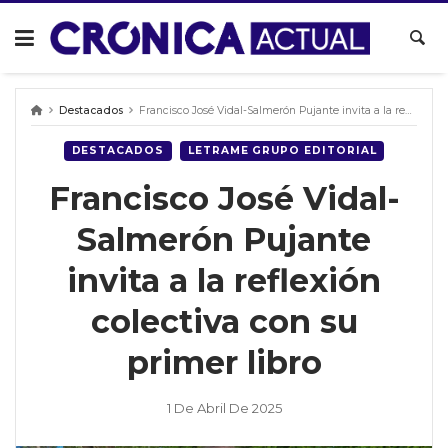
Skip
to
content
Destacados
Francisco José Vidal-Salmerón Pujante invita a la reflexión colectiva con su primer libro
DESTACADOS
LETRAME GRUPO EDITORIAL
Francisco José Vidal-
Salmerón Pujante
invita a la reflexión
colectiva con su
primer libro
1 De Abril De 2025