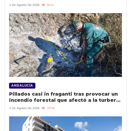
lograr en una década lo que les llevaría
4 De Agosto De 2026
5643
un siglo”
ANDALUCÍA
Pillados casi in fraganti tras provocar un
incendio forestal que afectó a la turbera
de Padul
4 De Agosto De 2026
10716