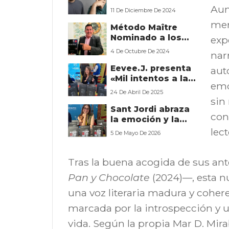
suspense que
Au
11 De Diciembre De 2024
atrapa desde la
mer
Método Maître
primera página
Nominado a los
exp
Gourmand World
4 De Octubre De 2024
nar
Cookbook Awards
Eevee.J. presenta
aut
«Mil intentos a la
emo
vida» en Sant
24 De Abril De 2025
Jordi 2025 con
sin
Sant Jordi abraza
Editorial Letrame
con
la emoción y la
introspección:
lect
5 De Mayo De 2026
Andrea Guijarro
presenta “Las
palabras NO se las
Tras la buena acogida de sus ant
lleva el viento”
Pan y Chocolate
(2024)—, esta n
una voz literaria madura y coher
marcada por la introspección y u
vida. Según la propia Mar D. Mira