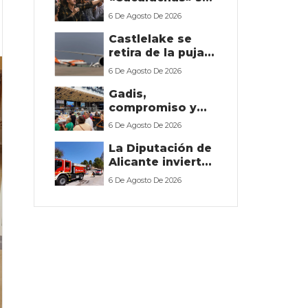
queda en la calle
de casos de
6 De Agosto De 2026
violencia contra
Castlelake se
la mujer
retira de la puja
por Easyjet y
6 De Agosto De 2026
deja a Apollo
Gadis,
pista libre para
compromiso y
hacerse con la
empleo en
empresa
6 De Agosto De 2026
Castilla y León
La Diputación de
Alicante invierte
2 millones en los
6 De Agosto De 2026
planes contra
incendios
forestales