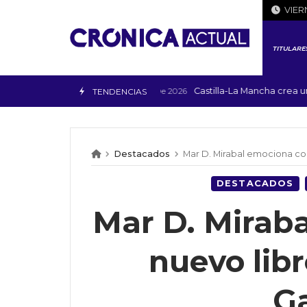
Skip
VIER
to
content
TITULARE
Castilla-La Mancha crea un nuevo
6 De Agosto De 2026
TENDENCIAS
Destacados
Mar D. Mirabal emociona con 
DESTACADOS
Mar D. Mirab
nuevo libr
Ga