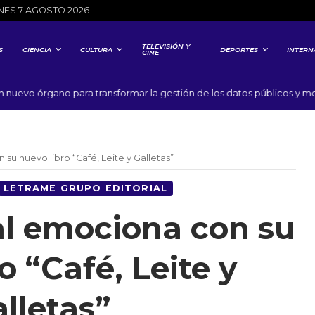
NES 7 AGOSTO 2026
TELEVISIÓN Y
S
CIENCIA
CULTURA
DEPORTES
INTERN
CINE
 órgano para transformar la gestión de los datos públicos y mejorar l
su nuevo libro “Café, Leite y Galletas”
LETRAME GRUPO EDITORIAL
al emociona con su
o “Café, Leite y
lletas”