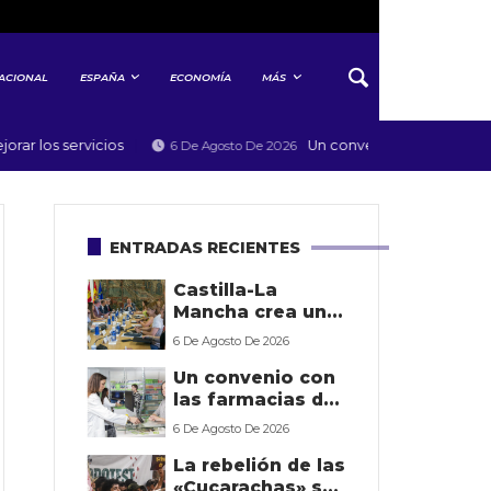
ACIONAL
ESPAÑA
ECONOMÍA
MÁS
os servicios
Un convenio con las farmacias d
6 De Agosto De 2026
ENTRADAS RECIENTES
Castilla-La
Mancha crea un
nuevo órgano
6 De Agosto De 2026
para transformar
Un convenio con
la gestión de los
las farmacias de
datos públicos y
la Región de
mejorar los
6 De Agosto De 2026
Murcia
servicios
La rebelión de las
potenciará la
«Cucarachas» se
detección precoz