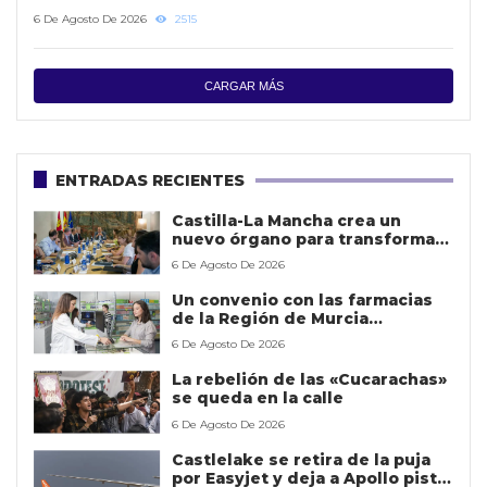
forestales
6 De Agosto De 2026
2515
CARGAR MÁS
ENTRADAS RECIENTES
Castilla-La Mancha crea un
nuevo órgano para transformar
la gestión de los datos públicos
6 De Agosto De 2026
y mejorar los servicios
Un convenio con las farmacias
de la Región de Murcia
potenciará la detección precoz
6 De Agosto De 2026
de casos de violencia contra la
mujer
La rebelión de las «Cucarachas»
se queda en la calle
6 De Agosto De 2026
Castlelake se retira de la puja
por Easyjet y deja a Apollo pista