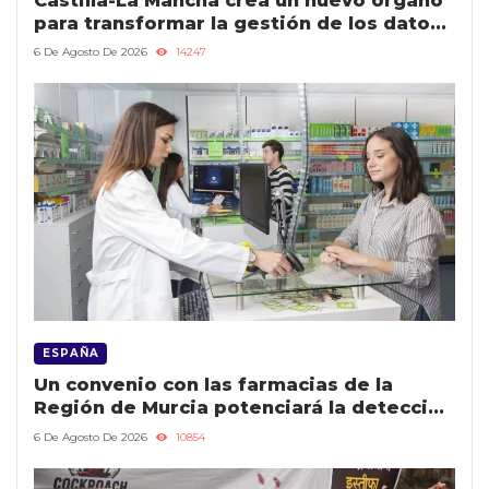
Castilla-La Mancha crea un nuevo órgano
para transformar la gestión de los datos
públicos y mejorar los servicios
6 De Agosto De 2026
14247
ESPAÑA
Un convenio con las farmacias de la
Región de Murcia potenciará la detección
precoz de casos de violencia contra la
6 De Agosto De 2026
10854
mujer