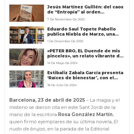
Jesús Martínez Guillén: del caos
de “Entropía” al orden
imposible de “Distopía”
7 De Noviembre De 2025
Eduardo Saul Topete Pabello
publica Niebla de Marzo, una
obra que transforma el duelo en
1 De Diciembre De 2025
una búsqueda espiritual
profundamente humana
«PETER BRO, EL Duende de mis
pinceles», un relato vibrante de
Itziar Vergara Bustamante
14 De Mayo De 2024
sobre arte
Estibaliz Zabala García presenta
‘Raíces de bienestar’, con el
objetivo de revolucionar el
18 De Julio De 2024
campo de la salud y el bienestar
Barcelona, 23 de abril de 2025
– La magia y el
misterio se dieron cita en este Sant Jordi de la
mano de la escritora
Rosa González Martín
,
quien firmó ejemplares de su última novela,
El
nudo de brujas
, en la parada de la Editorial