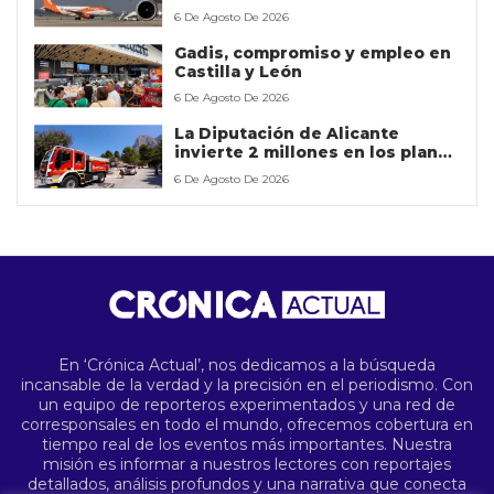
libre para hacerse con la
6 De Agosto De 2026
empresa
Gadis, compromiso y empleo en
Castilla y León
6 De Agosto De 2026
La Diputación de Alicante
invierte 2 millones en los planes
contra incendios forestales
6 De Agosto De 2026
En ‘Crónica Actual’, nos dedicamos a la búsqueda
incansable de la verdad y la precisión en el periodismo. Con
un equipo de reporteros experimentados y una red de
corresponsales en todo el mundo, ofrecemos cobertura en
tiempo real de los eventos más importantes. Nuestra
misión es informar a nuestros lectores con reportajes
detallados, análisis profundos y una narrativa que conecta