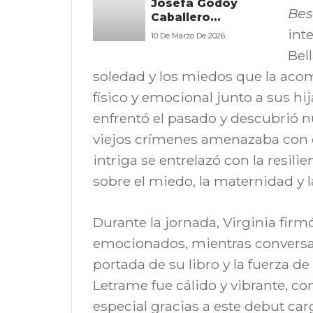
Josefa Godoy
con una voz
Barcelona
Bes
Caballero
directa y
transforma la vida
emocional
int
10 De Marzo De 2026
cotidiana en
Bel
poesía con una
voz cercana y
soledad y los miedos que la ac
reflexiva
físico y emocional junto a sus hij
enfrentó el pasado y descubrió n
viejos crímenes amenazaba con de
intriga se entrelazó con la resilie
sobre el miedo, la maternidad y l
Durante la jornada, Virginia fir
emocionados, mientras conversab
portada de su libro y la fuerza d
Letrame fue cálido y vibrante, c
especial gracias a este debut car