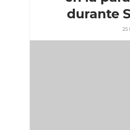
durante S
25 