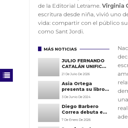
de la Editorial Letrame.
Virginia 
escritura desde niña, vivió uno
vida: compartir con el público su
como Sant Jordi.
Nac
MÁS NOTICIAS
dec
JULIO FERNANDO
esc
CATALÁN UNIFICA
LA FÍSICA Y LA
amo
21 De Julio De 2026
FILOSOFÍA EN SU
rela
Asia Ortega
ENSAYO ‘SOBRE LA
presenta su libro
MECÁNICA
dem
‘Gerundio.
CONSCIENTE III.
3 De Junio De 2024
una
Poemas y
PHILOSOPHIAE
Diego Barbero
desvaríos’ el 6 de
MATHEMATICA
rea
Correa debuta en
junio en la
PRINCIPIA’
ade
la poesía
biblioteca Gabriel
7 De Enero De 2026
contemporánea
García Márquez de