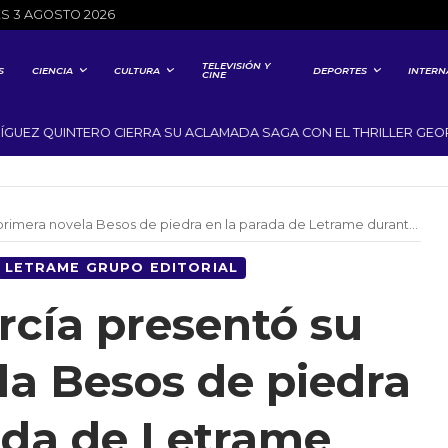
S 3 AGOSTO 2026
TELEVISIÓN Y
S
CIENCIA
CULTURA
DEPORTES
INTERN
CINE
 QUINTERO CIERRA SU ACLAMADA SAGA CON EL THRILLER GEOPOLÍ
era novela Besos de piedra en la parada de Letrame durante Sant Jordi 2025
LETRAME GRUPO EDITORIAL
rcía presentó su
la Besos de piedra
ada de Letrame