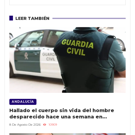
con ‘Mi mundo con adolescentes’.
LEER TAMBIÉN
ANDALUCÍA
Hallado el cuerpo sin vida del hombre
desparecido hace una semana en
Granada
8 De Agosto De 2026
10909