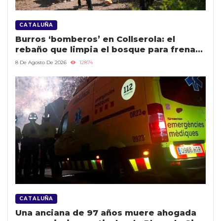
CATALUÑA
Burros ‘bomberos’ en Collserola: el
rebaño que limpia el bosque para frenar
los incendios en Barcelona
8 De Agosto De 2026
12874
CATALUÑA
Una anciana de 97 años muere ahogada