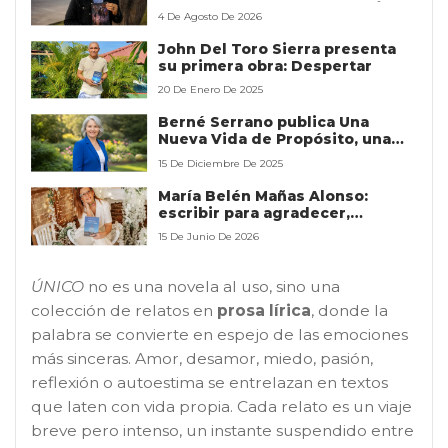
DESTINO… ¿O UNA MALDICIÓN?»
4 De Agosto De 2026
John Del Toro Sierra presenta
su primera obra: Despertar
20 De Enero De 2025
Berné Serrano publica Una
Nueva Vida de Propósito, una
guía inspiradora para
15 De Diciembre De 2025
resignificar la jubilación y
convertir la soledad en un
María Belén Mañas Alonso:
camino de plenitud
escribir para agradecer,
recordar y dar voz a quienes
15 De Junio De 2026
sostuvieron una historia
familiar
ÚNICO
no es una novela al uso, sino una
colección de relatos en
prosa lírica
, donde la
palabra se convierte en espejo de las emociones
más sinceras. Amor, desamor, miedo, pasión,
reflexión o autoestima se entrelazan en textos
que laten con vida propia. Cada relato es un viaje
breve pero intenso, un instante suspendido entre