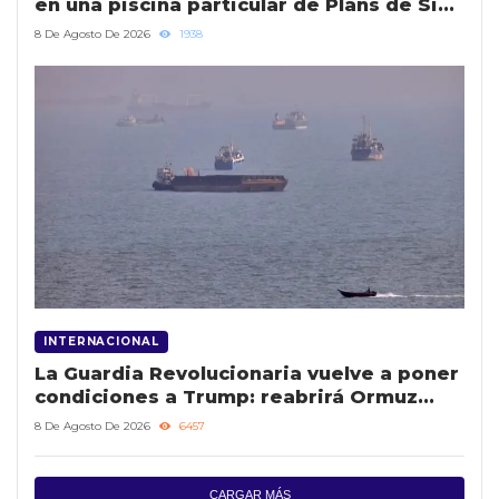
en una piscina particular de Plans de Sió
(Lleida)
8 De Agosto De 2026
1938
INTERNACIONAL
La Guardia Revolucionaria vuelve a poner
condiciones a Trump: reabrirá Ormuz
cuando EE UU ceda
8 De Agosto De 2026
6457
CARGAR MÁS