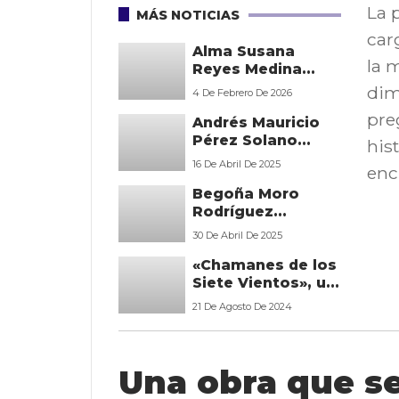
La 
MÁS NOTICIAS
car
Alma Susana
la 
Reyes Medina
impulsa la
dim
4 De Febrero De 2026
reflexión espiritual
pre
Andrés Mauricio
con una
Pérez Solano
propuesta íntima
hist
irrumpe en el
y transformadora
16 De Abril De 2025
enc
mundo literario
Begoña Moro
con una
Rodríguez
impactante
emociona en Sant
novela de ciencia
30 De Abril De 2025
Jordi con su libro
ficción
«Chamanes de los
“Al borde del
Siete Vientos», un
suicidio. Un libro
viaje literario y
para quienes han
21 De Agosto De 2024
espiritual por
decidido irse, pero
Txalipongo
aún siguen aquí”
Una obra que se