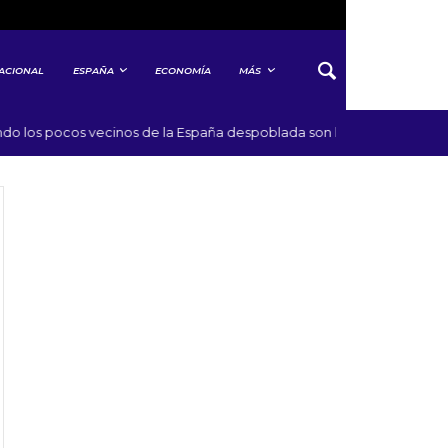
ACIONAL
ESPAÑA
ECONOMÍA
MÁS
s pocos vecinos de la España despoblada son la llave que abre el pat