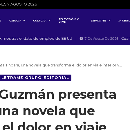
NES 7 AGOSTO 2026
TELEVISIÓN Y
S
CIENCIA
CULTURA
DEPORTES
INTERN
CINE
s tras el dato de empleo de EE UU
Cuando lo
7 De Agosto De 2026
ra, una novela que transforma el dolor en viaje interior y belleza literaria
LETRAME GRUPO EDITORIAL
s Guzmán presenta
una novela que
el dolor en viaje