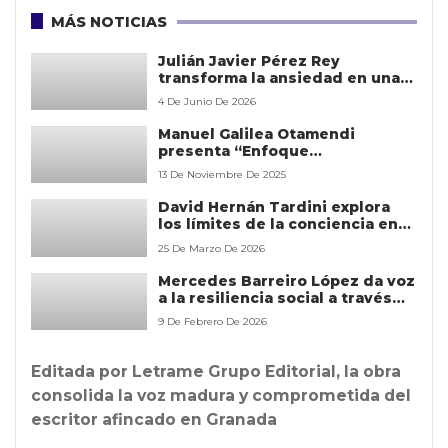
MÁS NOTICIAS
Julián Javier Pérez Rey
transforma la ansiedad en una
herramienta de reconstrucción
4 De Junio De 2026
personal con su obra Ingeniería
de la Ansiedad
Manuel Galilea Otamendi
presenta “Enfoque
fitoterapéutico de las escaras”,
13 De Noviembre De 2025
un estudio innovador sobre el
uso de plantas medicinales en
David Hernán Tardini explora
el tratamiento de úlceras por
los límites de la conciencia en
presión
su nueva obra literaria
25 De Marzo De 2026
Mercedes Barreiro López da voz
a la resiliencia social a través
de su narrativa comprometida
9 De Febrero De 2026
Editada por Letrame Grupo Editorial, la obra
consolida la voz madura y comprometida del
escritor afincado en Granada