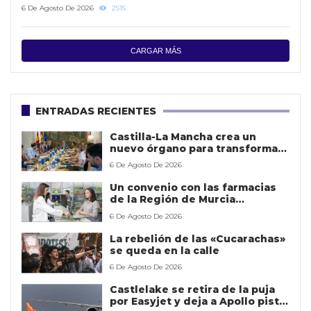
forestales
6 De Agosto De 2026
2515
CARGAR MÁS
ENTRADAS RECIENTES
Castilla-La Mancha crea un
nuevo órgano para transformar
la gestión de los datos públicos
6 De Agosto De 2026
y mejorar los servicios
Un convenio con las farmacias
de la Región de Murcia
potenciará la detección precoz
6 De Agosto De 2026
de casos de violencia contra la
mujer
La rebelión de las «Cucarachas»
se queda en la calle
6 De Agosto De 2026
Castlelake se retira de la puja
por Easyjet y deja a Apollo pista