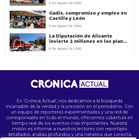
libre para hacerse con la
6 De Agosto De 2026
empresa
Gadis, compromiso y empleo en
Castilla y León
6 De Agosto De 2026
La Diputación de Alicante
invierte 2 millones en los planes
contra incendios forestales
6 De Agosto De 2026
En ‘Crónica Actual’, nos dedicamos a la búsqueda
incansable de la verdad y la precisión en el periodismo. Con
un equipo de reporteros experimentados y una red de
corresponsales en todo el mundo, ofrecemos cobertura en
tiempo real de los eventos más importantes. Nuestra
misión es informar a nuestros lectores con reportajes
detallados, análisis profundos y una narrativa que conecta