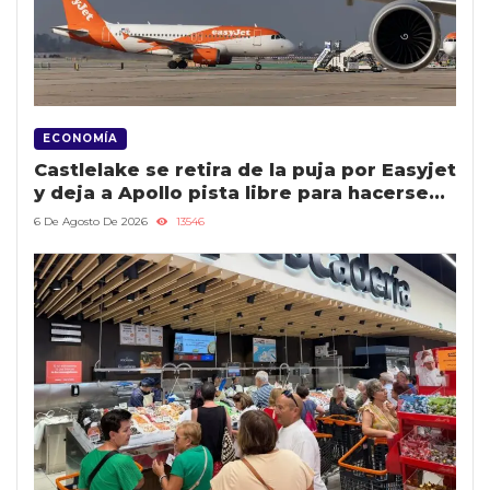
ECONOMÍA
Castlelake se retira de la puja por Easyjet
y deja a Apollo pista libre para hacerse
con la empresa
6 De Agosto De 2026
13546