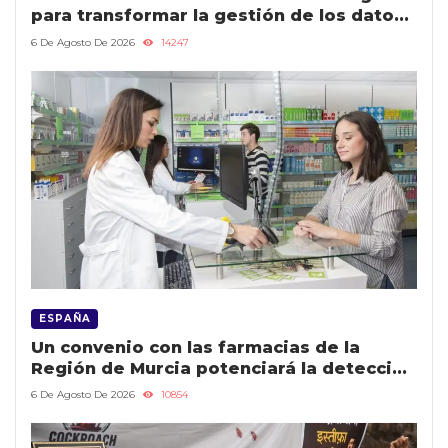
para transformar la gestión de los datos
públicos y mejorar los servicios
6 De Agosto De 2026
14247
ESPAÑA
Un convenio con las farmacias de la
Región de Murcia potenciará la detección
precoz de casos de violencia contra la
6 De Agosto De 2026
10854
mujer