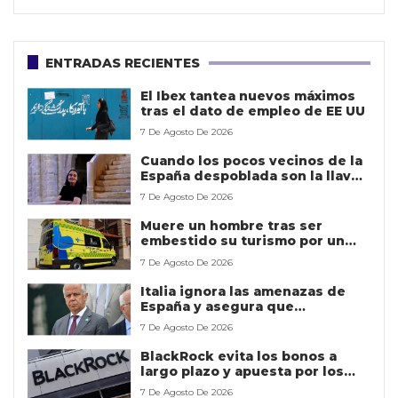
ENTRADAS RECIENTES
El Ibex tantea nuevos máximos
tras el dato de empleo de EE UU
7 De Agosto De 2026
Cuando los pocos vecinos de la
España despoblada son la llave
que abre el patrimonio rural
7 De Agosto De 2026
Muere un hombre tras ser
embestido su turismo por un
autobús en la A-601 en Segovia
7 De Agosto De 2026
Italia ignora las amenazas de
España y asegura que
mantendrá los controles hasta
7 De Agosto De 2026
el 15 de agosto
BlackRock evita los bonos a
largo plazo y apuesta por los
vencimientos cortos
7 De Agosto De 2026