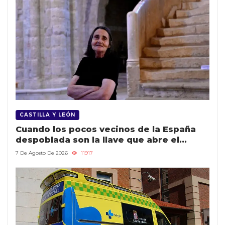
CASTILLA Y LEÓN
Cuando los pocos vecinos de la España
despoblada son la llave que abre el
patrimonio rural
7 De Agosto De 2026
11917