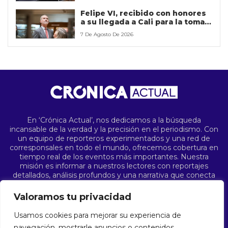
Felipe VI, recibido con honores
a su llegada a Cali para la toma
de posesión de De la Espriella
7 De Agosto De 2026
En ‘Crónica Actual’, nos dedicamos a la búsqueda
incansable de la verdad y la precisión en el periodismo. Con
un equipo de reporteros experimentados y una red de
corresponsales en todo el mundo, ofrecemos cobertura en
tiempo real de los eventos más importantes. Nuestra
misión es informar a nuestros lectores con reportajes
detallados, análisis profundos y una narrativa que conecta
los puntos en el complejo tapiz de la sociedad. Desde
conflictos internacionales hasta avances científicos,
Valoramos tu privacidad
pasando por las últimas tendencias culturales, ‘Crónica
Actual’ es su fuente confiable de noticias que importan.
Usamos cookies para mejorar su experiencia de
navegación, mostrarle anuncios o contenidos