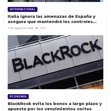
INTERNACIONAL
Italia ignora las amenazas de España y
asegura que mantendrá los controles
hasta el 15 de agosto
7 De Agosto De 2026
10505
ECONOMÍA
BlackRock evita los bonos a largo plazo y
apuesta por los vencimientos cortos