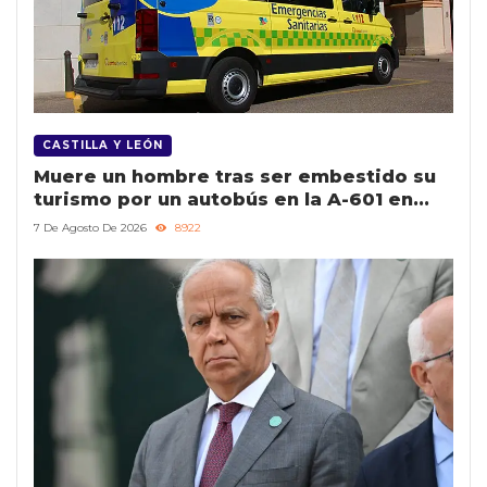
CASTILLA Y LEÓN
Muere un hombre tras ser embestido su
turismo por un autobús en la A-601 en
Segovia
7 De Agosto De 2026
8922