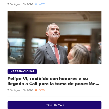
7 De Agosto De 2026
4367
INTERNACIONAL
Felipe VI, recibido con honores a su
llegada a Cali para la toma de posesión
de De la Espriella
7 De Agosto De 2026
9810
CARGAR MÁS