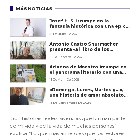
MÁS NOTICIAS
Josef H. S. irrumpe en la
fantasía histórica con una épica
conmovedora y audaz
31 De Julio De 2025
Antonio Castro Snurmacher
presenta «El libro de los
porqués», una obra ilustrada
21 De Febrero De 2025
para despertar la curiosidad
infantil
Ariadna de Maestro irrumpe en
el panorama literario con una
novela que desafía los límites
11 De Abril De 2025
del thriller psicológico
«Domingo, Lunes, Martes y…»,
una historia de amor absoluto
que conmueve a los lectores
13 De Septiembre De 2024
“Son historias reales, vivencias que forman parte
de mi vida y de la vida de muchas personas”,
explica. “Lo que más anhelo es que los lectores